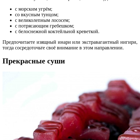
с морским угрём;
со вкусным тунцом;
с великолепным лососем;
с потрясающим гребешком;
с белоснежной коктейльной креветкой.
Предпочитаете изящный инари или экстравагантный нигири,
тогда сосредоточьте своё внимание в этом направлении.
Прекрасные суши